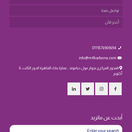
تواصل معنا
أحجز الأن
0111876969694
info@m4karbona.com
المحور المركزى بجوار مول دياموند , عمارة بنك القاهرة الدور الثالث, 6
أكتوبر
أبحث عن ماتريد