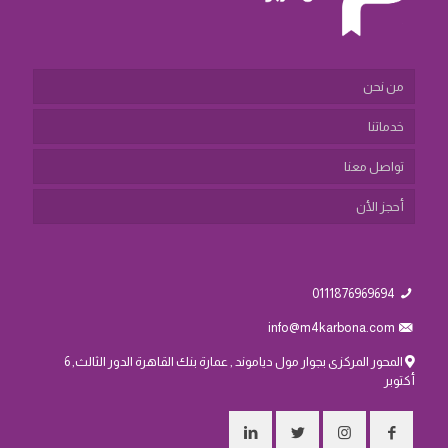
من نحن
خدماتنا
تواصل معنا
أحجز الأن
0111876969694
info@m4karbona.com
المحور المركزى بجوار مول دياموند , عمارة بنك القاهرة الدور الثالث, 6
أكتوبر