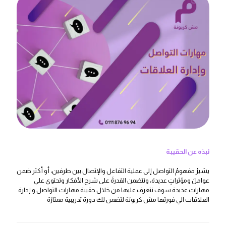
نبذه عن الحقيبة
يشيرُ مفهومُ التواصل إلى عملية التفاعل والإتصال بين طرفين، أو أكثر ضمن
عواملَ ومؤثراتٍ عديدة، وتتضمن القدرةَ على شرح الأفكار وتحتوي علي
مهارات عديدة سوف نتعرف عليها من خلال حقيبة مهارات التواصل و إدارة
العلاقات الي فورتها مش كربونة لتضمن لك دورة تدريبية ممتازة