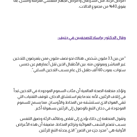
أمراض الرئة، مثل السرطان وأمراض الجهاز التنفسي المزمنة والسل، بما
يفوق 40% من مجموع الحالات.
وقال الدكتور براساد للصحفيين في جنيف:
“من بين 3.3 مليون شخص، هناك نحو نصف مليون ممن يتعرضون للتدخين
غير المباشر ويموتون منه. بين الأطفال الذين تقل أعمارهم عن خمس
سنوات، يموت 60 ألف طفل كل عام بسبب التدخين السلبي”.
وتؤكد منظمة الصحة العالمية أن مئات السموم الموجودة في التدخين تبدأ
في إتلاف الرئتين، لأنه عندما يتم استنشاق الدخان، تتوقف التقنيات التي
تنقي الهواء الذي نستنشقه من المخاط والأوساخ، مما يسمح للسموم
الموجودة في دخان التبغ بالوصول إلى الرئتين بسهولة أكبر.
وتقول المنظمة إن ذلك يؤدي إلى تقلص وظائف الرئة وضيق التنفس
بسبب تضخم الشعب الهوائية وتراكم المخاط، مضيفة أن هذه الأعراض
الأولية هي “مجرد جزء من الضرر” الذي يحدثه التبغ للرئتين.