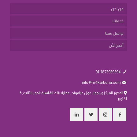
من نحن
خدماتنا
تواصل معنا
أحجز الأن
0111876969694
info@m4karbona.com
المحور المركزى بجوار مول دياموند , عمارة بنك القاهرة الدور الثالث, 6
أكتوبر