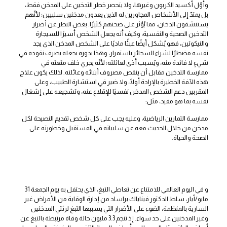
وأوّل أكسيد الكربون وغيرها، ولا ينحصر خطر التدخين على المدخن فقط،
بل يمتدّ إلى الأشخاص المجاورين له الذين يعدون مدخنين سلبيين؛ لأنّهم
يستنشقون الدخان، مما يُؤثر على صحتهم كثيرًا. بغض النظر عن أضرار
التدخين الصحية والنفسية، وكيف أنه يجعل الشخص أسيرًا للسيجارة
والنيكوتين، فهو يُشكل أيضًا عبئًا ماديًا على الشخص المدخن الذي يجد
نفسه مضطرًا لشراء السجائر باستمرار، وهذا بدوره يجعله يصرف نقوده في
شيءٍ لا فائدة منه، ويُسبب أذى لعائلته؛ لأنّه يجري خلف متعته في
ممارسة التدخين مقابل أن ينقص مصروف أبنائه وعائلته. لذلك يكون علاج
هذه الآفة الخطيرة بالإرادة أولًا، ولا ضير في استشارة الطبيب، وعلى
المقربين دعم الشخص المدخن نفسيًا للإقلاع عنه، وتشجيعه على إشغال
نفسه بما هو مفيد، مثل:
ممارسة التمارين الرياضية، وعليه يجب على كل شخص تقديم النصيحة لكل
مدخن من خلال الحديث معه عن سلبياته في المستقبل وخطورته على
الصحة والحياة.
و في اليوم العالمي للامتناع عن تعاطي التبغ، الذي يحتفل به يوم الجمعة 31
مايو/أيار، سلط الدكتور فيناياك براساد من إدارة الوقاية من الأمراض غير
السارية بالمنظمة، الضوء على الأضرار التي يسببها التبغ لرئتي المدخنين
وغير المدخنين على حد سواء. إذ تنجم 3.3 مليون حالة وفاة مرتبطة بالتبغ عن