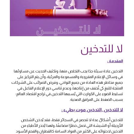
لا للتدخين
المقدمة :
التدخين عادة سيئة جدًا يجب التخلص منها، وتكثيف الحديث عن مساوئها
في وسائل الإعلام المقروءة والمسموعة والمرئية، وأن يتم التركيز على
جميع مخاطر هذه العادة من جميع النواحي، وفرض الضرائب على الشركات
المنتجة للتبغ كي تُخفف من إنتاجها، وعدم تناسي دور الإعلام الفاعل في
تسليط الضوء على الكوارث التي يُسببها التدخين في تراجع اقتصاد العالم؛
بسبب الضغط على المرافق الصحية.
لا للتدخين ,التدخين موت بطيء :
للتدخين أشكالٌ عدة لا تنحصر في السجائر فقط، فقد يُدخن الشخص
الأرجيلة أو الشيشة التي تحمل خطرًا مضاعفًا، ولهذا يُحذر الأطباء من
التدخين لاحتوائه على الكثير من المواد السامة كالقطران والفحم الأسود