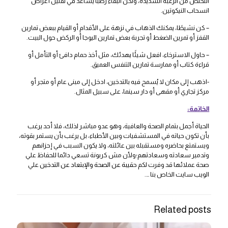
التخلص من الرغبة الشديدة، ولكن البقاء رطبًا يساعد في تقليل أعراض
انسحاب النيكوتين.
– كن نشيطًا، يمكنك الذهاب في نزهة على الأقدام أو القيام ببعض تمارين
القفز أو تمرين الضغط أو تجربة بعض تمارين اليوجا أو الركض حول البيت.
– حاول الاسترخاء، افعل شيئًا يهدئك، مثل أخذ حمام دافئ أو التأمل أو
قراءة كتاب أو ممارسة تمارين التنفس العميق.
-اذهب إلى مكان لا يُسمح فيه بالتدخين، ادخل إلى مبنى عام أو متجر أو
مركز تجاري أو مقهى أو دار سينما، على سبيل المثال.
الخاتمة:
الحياة أجمل بتمام الصحة والعافية، وهو عدو مباشر لذلك، فلا أحد يرغب
بأن تكون حياته في المستشفيات وبين الأطباء، بل يرغب بأن يستمر بقوته،
ويستمتع بحاضره ومستقبله بين عائلته، ولا يكون السبب في إحزانهم
وتدمير سعادته وسعادتهم؛ولأن مش كربونة تسعي دائما للحفاظ علي
صحة عملائها قد وفرت لكم ح
قيبة عن الصحة والإبتعاد عن التدخين
علي
الويب سايت الخاص بنا ….
Related posts