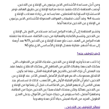
ومن أجل مساعدة الأشخاص الذين يرغبون في الإقلاع عن التدخين،
أوصت المنظمة كذلك بتنفيذ خدمة مجانية للإقلاع عن طريق الهاتف توفر
الاستشارة السلوكية للمتصلين، مما يساعد في زيادة معدلات الإقلاع
بنسبة 4%. وقد أثبتت تطبيقات الهواتف المحمولة للأشخاص الذين يرغبون
في الإقلاع عن التدخين نجاحها أيضا.
وتشير المنظمة إلى أن هذه البرامج تساعد مستخدمي التبغ على الإقلاع
عن التدخين وتتسم بالكفاءة والفعالية من حيث التكلفة، مستدلة بما حققته
هذه البرامج في الهند، حيث بلغ معدلا الإقلاع عن التدخين 19% بعد أربعة
إلى ستة أشهر، مقارنة بمعدل الإقلاع الأساسي الذي يبلغ 5%.
كيف تتوقف عنه؟
إذا كنت مدخناً وتريد الإقلاع عن التدخين، فلديك الكثير من الخطوات التي
يمكنك البدء بها، وهناك الكثير من المناهج التي يمكنك الاطلاع عليها، فقد
يجد البعض أن ترك التدخين بالتدريج هو الطريقة المثلى، بينما قد يكون
الالتحاق بمجموعات الدعم هو الخيار الأفضل للبعض الآخر. عند الإقلاع عن
التدخين، اعلم أن الأيام القليلة الأولى هي الأصعب. لذلك لا تستسلم. يجد
بعض الناس أن لديهم القليل من الانتكاسات قبل أن يتمكنوا من الإقلاع
عن التدخين نهائيًا، ولكن يمنحك البقاء بعيدًا عن التدخين مزيدًا من الطاقة،
ومظهرًا أفضل، كما سيتوفر في جيبك مزيداً من الأموال، وعلى المدى
الطويل، المزيد من الحياة لعيش حياة أكثر صحة وهدوءاً
نصائح للتوقف عن التدخين :