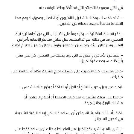
في الآتي مجموعة النصائح التي قد تأخذ بيدك للتوقف عنه:
– شتت نفسك، يمكنك تشغيل التلفزيون أو الاتصال بصديق، لا يهم هذا
النشاط طالما أنه يبعد ذهنك عن التدخين.
– ذكر نفسك لماذا تركت، ركز دوماً على الأسباب التي من أجلها تريد ترك
التدخين، بما في ذلك الفوائد الصحية، مثل تقليل مخاطر الإصابة بأمراض
القلب وسرطان الرئة، وتحسين المظهر، وتوفير المال، وتعزيز احترام الذات.
– ابتعد عن الأماكن والظروف التي تزيد رغبتك في التدخين، كن على يقين
بأنّ ذلك سيحدث فرقًا كبيرًا.
-كافئ نفسك، كلما انتصرت على نفسك، امنح نفسك مكافأة لتحافظ على
حافزك.
-ابحث عن بديل، جرب النعناع أو الجزر أو العلكة أو بذور عباد الشمس.
-حافظ على يديك مشغولة، تعد كرات الضغط أو أقلام الرصاص أو
مشابك الورق بدائل جيدة
.
-نظف أسنانك بالفرشاة، يمكن أن يساعد ذلك في إبعاد الرغبة الشديدة
في تدخين السجائر.
– اشرب الماء، اشرب كوبًا كبيرًا من الماء ببطء، ذلك لن يساعد فقط على