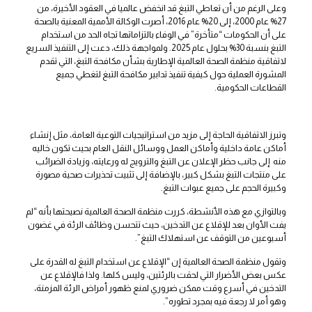
وعلى الرغم من أن تعاطي التبغ قد انخفض عالميا في العقود الأخيرة، من
27% عام 2000، إلى 20% عام 2016، أصرت الوكالة الأممية المعنية بالصحة
على أن الحكومات “متأخرة” في الوفاء بالتزاماتها تجاه الحد من استخدام
التبغ بنسبة 30% بحلول عام 2025. ولمواجهة ذلك، دعت إلى التنفيذ السريع
لاتفاقية منظمة الصحة العالمية الإطارية بشأن مكافحة التبغ، التي تقدم
المشورة العملية حول كيفية تنفيذ تدابير مكافحة التبغ لتغطي جميع
القطاعات الحكومية.
وتبرز الاتفاقية الحاجة إلى مزيد من استراتيجيات التوعية العامة، مثل إنشاء
أماكن عامة داخلية وأماكن العمل ووسائل النقل العام بحيث تكون خاليه
منه إلى جانب حظر الإعلان عن التبغ والترويج له ورعايته، وزيادة الضرائب
على منتجات التبغ بشكل كبير، بالإضافة إلى تثبيت تحذيرات صحية مصورة
وكبيرة الحجم على جميع عبوات التبغ.
وبالتوازي مع هذه الأنشطة، كررت منظمة الصحة العالمية نصيحتها بأنه “لم
يفت الأوان بعد للإقلاع عن التدخين، حيث تتحسن وظائف الرئة في غضون
أسبوعين من التوقف عن استهلاك التبغ”.
وتقول منظمة الصحة العالمية إن “الإقلاع عن استخدام التبغ له القدرة على
عكس بعض الأضرار التي لحقت بالرئتين، وليس كلها. ولذا فالإقلاع عن
التدخين في أسرع وقت ممكن ضروري لمنع ظهور أمراض الرئة المزمنة،
وهو أمر لا رجعة فيه بمجرد تطوره”.