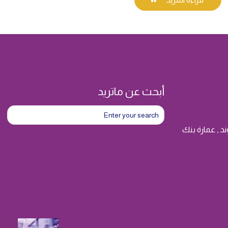
أبحث عن ماتريد
د , عمارة بنك