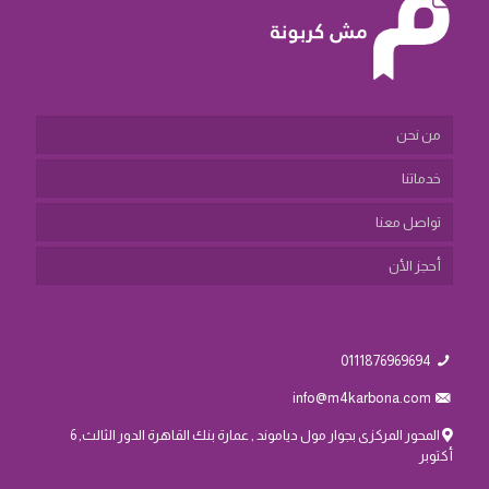
من نحن
خدماتنا
تواصل معنا
أحجز الأن
0111876969694
info@m4karbona.com
المحور المركزى بجوار مول دياموند , عمارة بنك القاهرة الدور الثالث, 6
أكتوبر