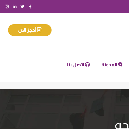
أحجز الان
المدونة
اتصل بنا
حه