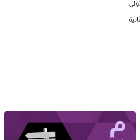
أولي
انية