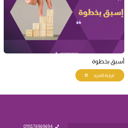
أسبق بخطوة
قراءة المزيد
0111876969694