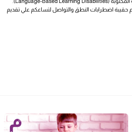
وكلماته وجمله الملفوظة أو المكتوبة (Language-Based Learning Disabilities).
حقيبة اضطرابات النطق والتواصل لتساعكم علي تقديم