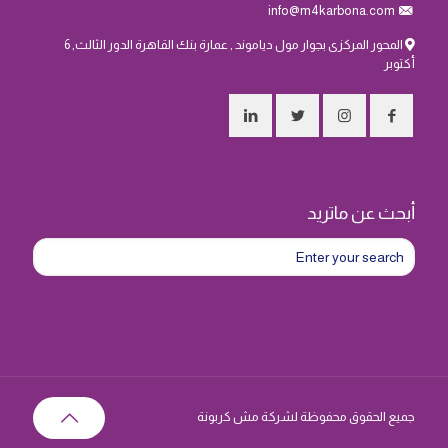
info@m4karbona.com
المحور المركزى بجوار مول دياموند , عمارة بنك القاهرة الدور الثالث, 6
أكتوبر
أبحث عن ماتريد
جميع الحقوق محفوظة لشركة مش كربونة