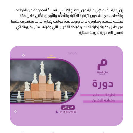
إنّ إدارةَ الذّاتِ هي عبارة عن إخضاع الإنسان نفسَهُ لمجموعة من القواعد
والخُطط، مع الشُّعور بالرّقابة الذّاتية والتّحكُّم والتّوجيهِ الذّاتي خلال مُدّة
تعليمه لنفسه وتطويرِهِ لذاته ويوجد عدة جوانب لإدارة الذات سنتعرف عليها
من خلال حقيبة إدارة الذات و قيادة الأخرين التي وفرتها مش كربونة لكي
تضمن لك دورة تدريبية ممتازة