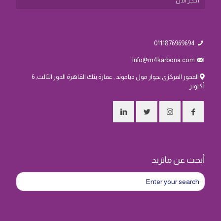
أحجز الأن
0111876969694
info@m4karbona.com
المحور المركزى بجوار مول دياموند , عمارة بنك القاهرة الدور الثالث, 6
أكتوبر
أبحث عن ماتريد