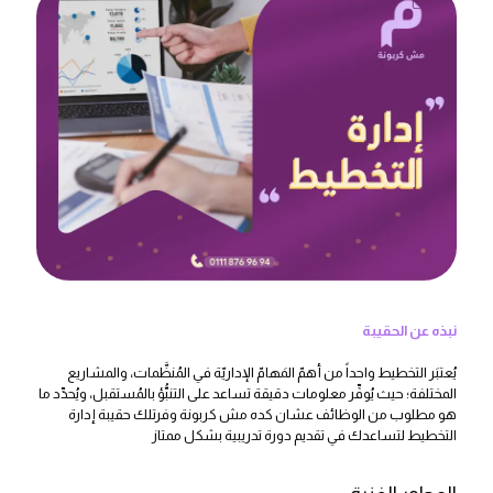
نبذه عن الحقيبة
يُعتبَر التخطيط واحداً من أهمّ المَهامّ الإداريّة في المُنظَّمات، والمشاريع
المختلفة؛ حيث يُوفِّر معلومات دقيقة تساعد على التنبُّؤ بالمُستقبل، ويُحدِّد ما
هو مطلوب من الوظائف عشان كده مش كربونة وفرتلك حقيبة إدارة
التخطيط لتساعدك في تقديم دورة تدريبية بشكل ممتاز